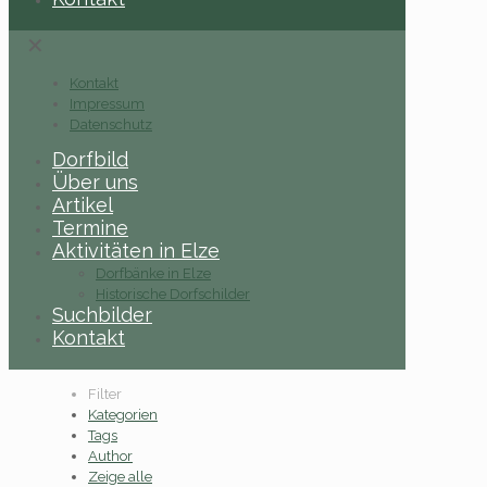
✕
Kontakt
Impressum
Datenschutz
Dorfbild
Über uns
Artikel
Termine
Aktivitäten in Elze
Dorfbänke in Elze
Historische Dorfschilder
Suchbilder
Kontakt
Filter
Kategorien
Tags
Author
Zeige alle