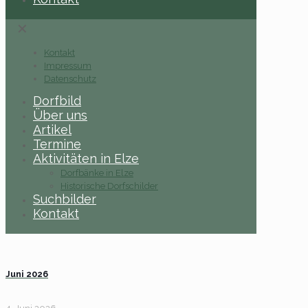
✕
Kontakt
Impressum
Datenschutz
Dorfbild
Über uns
Artikel
Termine
Aktivitäten in Elze
Dorfbänke in Elze
Historische Dorfschilder
Suchbilder
Kontakt
Juni 2026