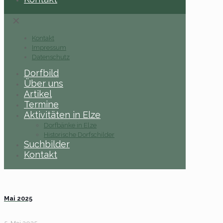
✕
Kontakt
Impressum
Datenschutz
Dorfbild
Über uns
Artikel
Termine
Aktivitäten in Elze
Dorfbänke in Elze
Historische Dorfschilder
Suchbilder
Kontakt
Mai 2025