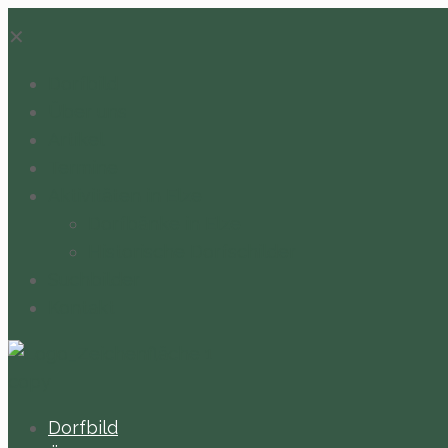
✕
Dorfbild
Über uns
Artikel
Termine
Aktivitäten in Elze
Dorfbänke in Elze
Historische Dorfschilder
Suchbilder
Kontakt
Dorfbild