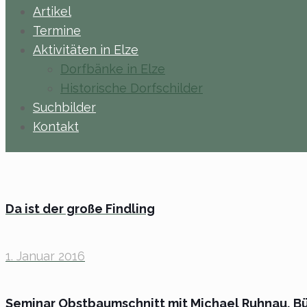
Artikel
Termine
Aktivitäten in Elze
Dorfbänke in Elze
Historische Dorfschilder
Suchbilder
Kontakt
Da ist der große Findling
1. Januar 2016
Seminar Obstbaumschnitt mit Michael Ruhnau, B