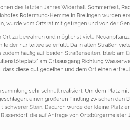
ktionen des letzten Jahres Widerhall. Sommerfest, 
s Biohofes Rotermund-Hemme in Brelingen wurden er
erein, wurde vom Ortsrat mit getragen und von der G
 im Ort zu bewahren und möglichst viele Neuanpfla
 leider nur teilweise erfüllt. Da in allen Straßen vi
das zudem häufig auf beiden Straßenseiten, blieb am
ullenstöteplatz“ am Ortsausgang Richtung Wasserwe
le, dass diese gut gedeihen und dem Ort einen erfre
rsammlung sehr schnell realisiert. Um dem Platz mit
eschlagen, einen größeren Findling zwischen den B
 t schwerer Stein. Dadurch wurde der kleine Platz e
issendorf, die auf Anfrage von Ortsbürgermeister 