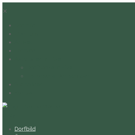
✕
Dorfbild
Über uns
Artikel
Termine
Aktivitäten in Elze
Dorfbänke in Elze
Historische Dorfschilder
Suchbilder
Kontakt
Dorfbild