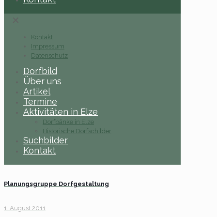
✕
Kontakt
Impressum
Datenschutz
Dorfbild
Über uns
Artikel
Termine
Aktivitäten in Elze
Dorfbänke in Elze
Historische Dorfschilder
Suchbilder
Kontakt
Planungsgruppe Dorfgestaltung
1. August 2011