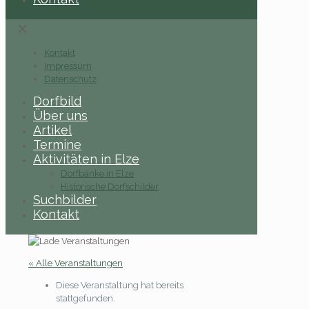
✕
Kontakt
Impressum
Datenschutz
Dorfbild
Über uns
Artikel
Termine
Aktivitäten in Elze
Dorfbänke in Elze
Historische Dorfschilder
Suchbilder
Kontakt
« Alle Veranstaltungen
Diese Veranstaltung hat bereits
stattgefunden.