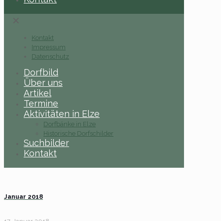
✕
Kontakt
Impressum
Datenschutz
Dorfbild
Über uns
Artikel
Termine
Aktivitäten in Elze
Dorfbänke in Elze
Historische Dorfschilder
Suchbilder
Kontakt
Januar 2018