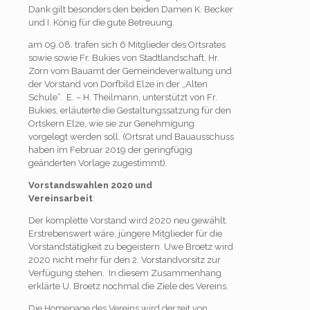
Dank gilt besonders den beiden Damen K. Becker
und I. König für die gute Betreuung.
am 09.08. trafen sich 6 Mitglieder des Ortsrates
sowie sowie Fr. Bukies von Stadtlandschaft, Hr.
Zorn vom Bauamt der Gemeindeverwaltung und
der Vorstand von Dorfbild Elze in der „Alten
Schule“. E. – H. Theilmann, unterstützt von Fr.
Bukies, erläuterte die Gestaltungssatzung für den
Ortskern Elze, wie sie zur Genehmigung
vorgelegt werden soll. (Ortsrat und Bauausschuss
haben im Februar 2019 der geringfügig
geänderten Vorlage zugestimmt).
Vorstandswahlen 2020 und
Vereinsarbeit
:
Der komplette Vorstand wird 2020 neu gewählt.
Erstrebenswert wäre, jüngere Mitglieder für die
Vorstandstätigkeit zu begeistern. Uwe Broetz wird
2020 nicht mehr für den 2. Vorstandvorsitz zur
Verfügung stehen. In diesem Zusammenhang
erklärte U. Broetz nochmal die Ziele des Vereins.
Die Homepage des Vereins wird derzeit von