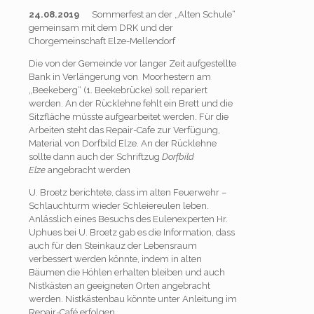
24.08.2019
Sommerfest an der „Alten Schule“
gemeinsam mit dem DRK und der
Chorgemeinschaft Elze-Mellendorf
Die von der Gemeinde vor langer Zeit aufgestellte
Bank in Verlängerung von Moorhestern am
„Beekeberg“ (1. Beekebrücke) soll repariert
werden. An der Rücklehne fehlt ein Brett und die
Sitzfläche müsste aufgearbeitet werden. Für die
Arbeiten steht das Repair-Cafe zur Verfügung,
Material von Dorfbild Elze. An der Rücklehne
sollte dann auch der Schriftzug
Dorfbild
Elze
angebracht werden
U. Broetz berichtete, dass im alten Feuerwehr –
Schlauchturm wieder Schleiereulen leben.
Anlässlich eines Besuchs des Eulenexperten Hr.
Uphues bei U. Broetz gab es die Information, dass
auch für den Steinkauz der Lebensraum
verbessert werden könnte, indem in alten
Bäumen die Höhlen erhalten bleiben und auch
Nistkästen an geeigneten Orten angebracht
werden. Nistkästenbau könnte unter Anleitung im
Repair-Café erfolgen.