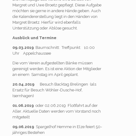
Margret und Uwe Broetz gepflegt. Diese Aufgabe
möchten sie gerne in andere Hände geben. Auch
die Kalendererstellung liegt in den Händen von
Margret Broetz. Hierfür wird ebenfalls
Unterstützung oder Ablöse gesucht.
Ausblick und Termine
:
09.03.2019
Baumschnitt: Treffpunkt: 10.00
Uhr Appelchaussee
Die vom Verein aufgestellten Bänke müssen
gereinigt werden. Es ist eine Aktion der Mitglieder
an einem Samstag im April geplant.
20.04.2019
Besuch Backtag Brelingen (als
Ersatz für Besuch Wöhler-Dusche-Hof,
Isernhagen)
01.06.2019
oder 02.06.2019 Floßfahrt auf der
Aller. Aktuelle Daten werden vom Vorstand noch
mitgeteilt
09.06.2019
Spargelhof Hemme in Elze feiert 50-
jähriges Bestehen