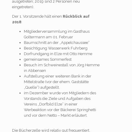
ausgetreten; 2019 sind 2 Personen neu
eingetreten).
Der 1. Vorsitzende hält einen
Rückblick
auf
2018
:
Mitgliederversammlung im Gasthaus
Goltermann am 01. Februar
Baumschnitt an der „Appelchaussee“
Besichtigung Wasserwerk Fuhrberg
Dorfrundgang in Elze mit Otto Hemme
gemeinsames Sommerfest
Besuch im Schweinestall von Jörg Hemme
in Abbensen
Aufstellung einer weiteren Bank in der
Mittelstraße (vor der ehem. Gaststätte
„Quelle“) aufgestellt.
im Dezember wurde von Mitgliedern des
Vorstands die Ziele und Aufgaben des
Vereins „Dorfbild Elze“ in einer
Werbeaktion vor der Bäckerei Springhetti
und vor dem Netto – Markt erläutert.
Die Bücherzelle wird relativ gut frequentiert.